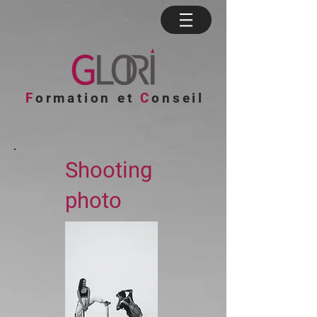
F
ormation et
C
onseil
Shooting
photo