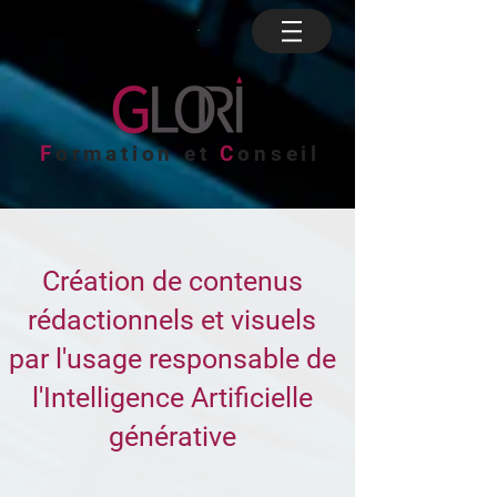
F
ormation et
C
onseil
Création de contenus
rédactionnels et visuels
par l'usage responsable de
l'Intelligence Artificielle
générative