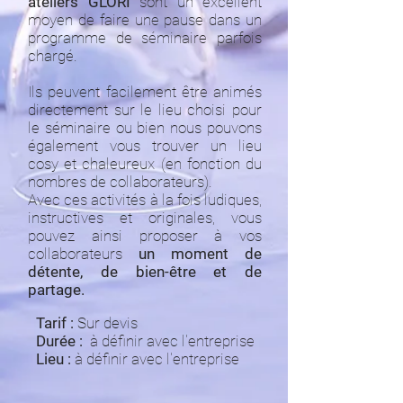
ateliers GLORI
sont un excellent
moyen de faire une pause dans un
programme de séminaire parfois
chargé.
Ils peuvent facilement être animés
directement sur le lieu choisi pour
le séminaire ou bien nous pouvons
également vous trouver un lieu
cosy et chaleureux (en fonction du
nombres de collaborateurs).
Avec ces activités à la fois ludiques,
instructives et originales, vous
pouvez ainsi proposer à vos
collaborateurs
un moment de
détente, de bien-être et de
partage.
Tarif :
Sur devis
Durée :
​ à définir avec l'entreprise
Lieu :
à définir avec l'entreprise