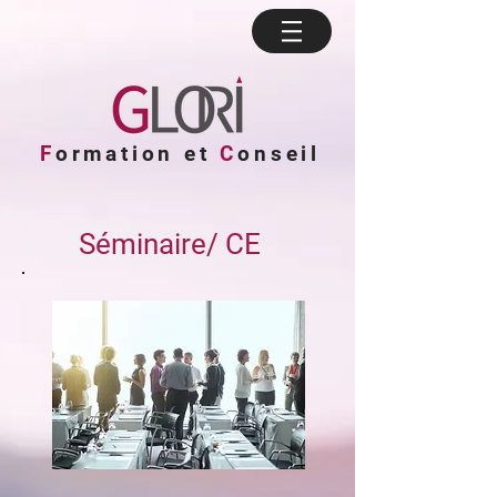
F
ormation et
C
onseil
Séminaire/ CE